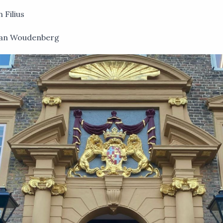
 Filius
van Woudenberg