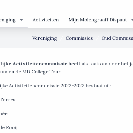
eniging
Activiteiten
Mijn Molengraaff Dispuut
Vereniging
Commissies
Oud Commiss
ijke Activiteitencommissie
heeft als taak om door het ja
ium en de MD College Tour.
ijke Activiteitencommissie 2022-2023 bestaat uit:
 Torres
née
de Rooij