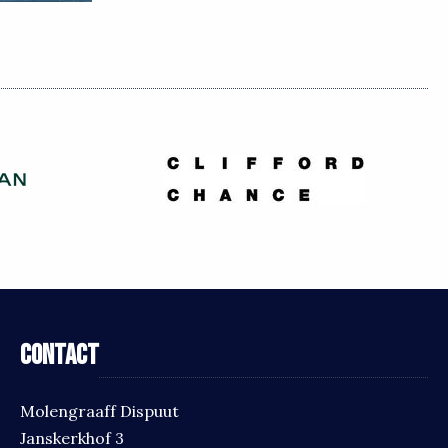
Contact
Molengraaff Dispuut
Janskerkhof 3