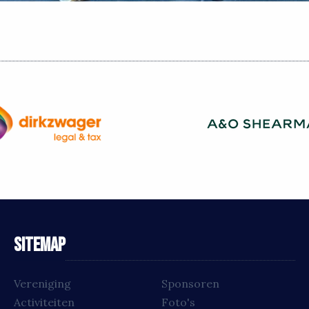
Sitemap
Vereniging
Sponsoren
Activiteiten
Foto's