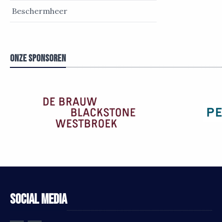
Beschermheer
Onze sponsoren
Social media