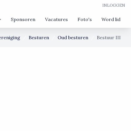
INLOGGEN
Sponsoren
Vacatures
Foto's
Word lid
ereniging
Besturen
Oud besturen
Bestuur III