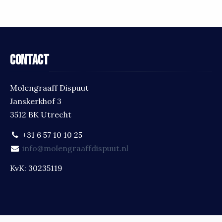
Contact
Molengraaff Dispuut
Janskerkhof 3
3512 BK Utrecht
+31 6 57 10 10 25
info@molengraaffdispuut.nl
KvK: 30235119