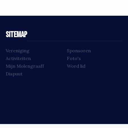
Sitemap
Vereniging
Sponsoren
Activiteiten
Foto's
Mijn Molengraaff
Word lid
Dispuut