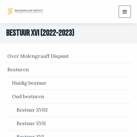
Togg
navig
Bestuur XVI (2022-2023)
Over Molengraaff Dispuut
Besturen
Huidig bestuur
Oud besturen
Bestuur XVIII
Bestuur XVII
Bestuur XVI