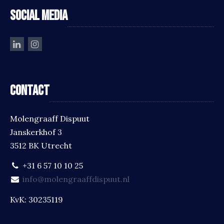
Social media
Contact
Molengraaff Dispuut
Janskerkhof 3
3512 BK Utrecht
+31 6 57 10 10 25
info@molengraaffdispuut.nl
KvK: 30235119