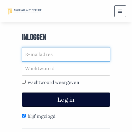
Togg
navig
Inloggen
wachtwoord weergeven
Log in
blijf ingelogd