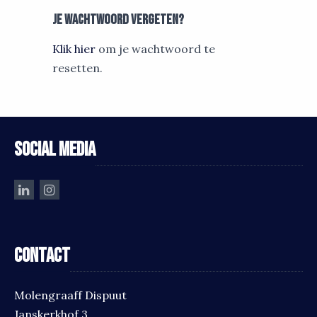
Je wachtwoord vergeten?
Klik hier
om je wachtwoord te
resetten.
Social media
Contact
Molengraaff Dispuut
Janskerkhof 3