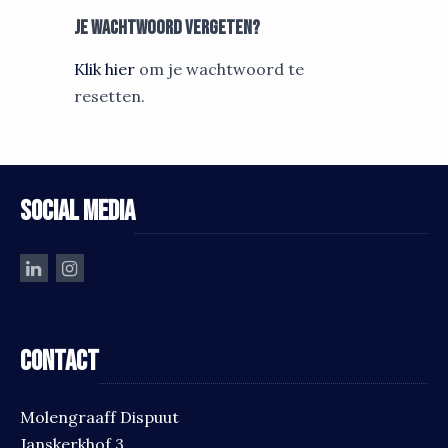
Je wachtwoord vergeten?
Klik hier
om je wachtwoord te
resetten.
Social media
Contact
Molengraaff Dispuut
Janskerkhof 3