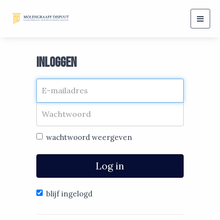
Togg
navig
Inloggen
wachtwoord weergeven
Log in
blijf ingelogd