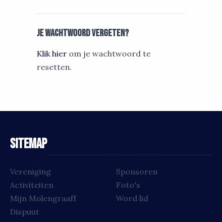
Je wachtwoord vergeten?
Klik hier
om je wachtwoord te
resetten.
Sitemap
Vereniging
Sponsoren
Activiteiten
Foto's
Mijn Molengraaff
Word lid
Dispuut