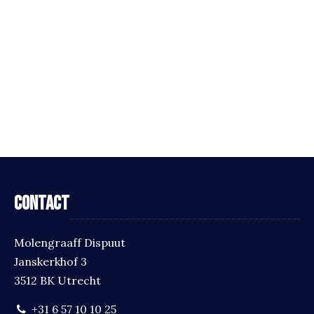
Contact
Molengraaff Dispuut
Janskerkhof 3
3512 BK Utrecht
+31 6 57 10 10 25