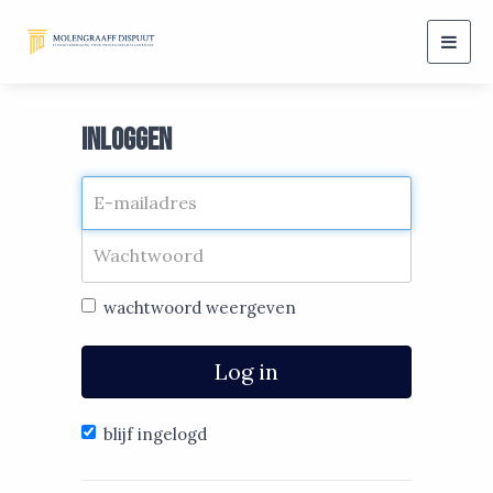
Togg
navig
Inloggen
wachtwoord weergeven
Log in
blijf ingelogd