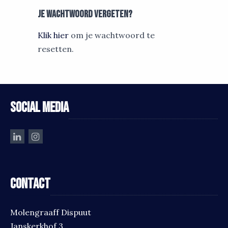
Je wachtwoord vergeten?
Klik hier
om je wachtwoord te
resetten.
Social media
Contact
Molengraaff Dispuut
Janskerkhof 3